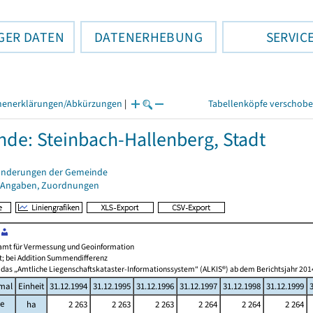
GER DATEN
DATENERHEBUNG
SERVIC
henerklärungen/Abkürzungen
|
Tabellenköpfe verschob
de: Steinbach-Hallenberg, Stadt
änderungen der Gemeinde
 Angaben, Zuordnungen
amt für Vermessung und Geoinformation
t; bei Addition Summendifferenz
 das „Amtliche Liegenschaftskataster-Informationssystem“ (ALKIS®) ab dem Berichtsjahr 201
mal
Einheit
31.12.1994
31.12.1995
31.12.1996
31.12.1997
31.12.1998
31.12.1999
he
ha
2 263
2 263
2 263
2 264
2 264
2 264