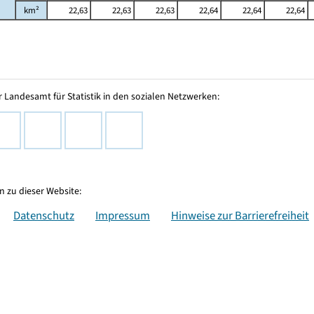
km²
22,63
22,63
22,63
22,64
22,64
22,64
 Landesamt für Statistik in den sozialen Netzwerken:
 zu dieser Website:
Datenschutz
Impressum
Hinweise zur Barrierefreiheit