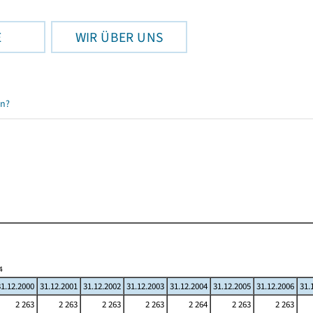
E
WIR ÜBER UNS
en?
4
31.12.2000
31.12.2001
31.12.2002
31.12.2003
31.12.2004
31.12.2005
31.12.2006
31.
2 263
2 263
2 263
2 263
2 264
2 263
2 263