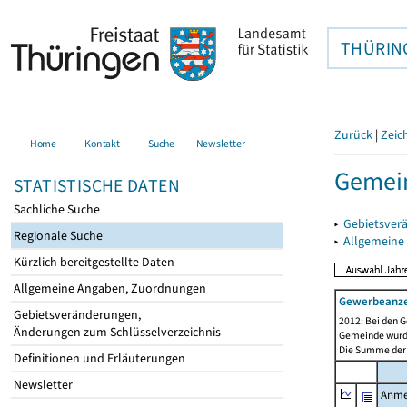
THÜRIN
Zurück
|
Zeic
Home
Kontakt
Suche
Newsletter
Gemein
STATISTISCHE DATEN
Sachliche Suche
▸
Gebietsver
Regionale Suche
▸
Allgemeine
Kürzlich bereitgestellte Daten
Allgemeine Angaben, Zuordnungen
Gewerbeanz
Gebietsveränderungen,
2012: Bei den G
Änderungen zum Schlüsselverzeichnis
Gemeinde wurde 
Die Summe der 
Definitionen und Erläuterungen
Newsletter
Anme