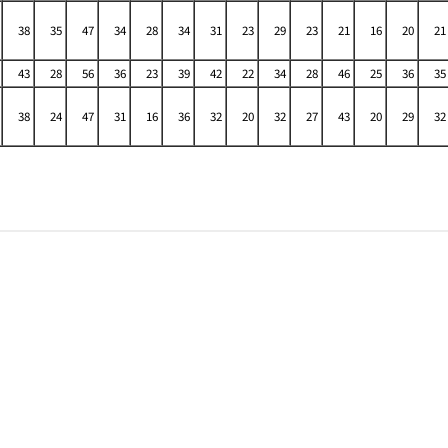
38
35
47
34
28
34
31
23
29
23
21
16
20
21
43
28
56
36
23
39
42
22
34
28
46
25
36
35
38
24
47
31
16
36
32
20
32
27
43
20
29
32