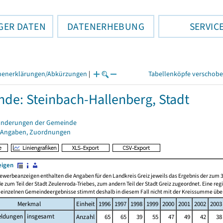
GER DATEN
DATENERHEBUNG
SERVIC
henerklärungen/Abkürzungen
|
Tabellenköpfe verschob
de: Steinbach-Hallenberg, Stadt
änderungen der Gemeinde
 Angaben, Zuordnungen
eigen
ewerbeanzeigen enthalten die Angaben für den Landkreis Greiz jeweils das Ergebnis der zum
zum Teil der Stadt Zeulenroda-Triebes, zum andern Teil der Stadt Greiz zugeordnet. Eine re
einzelnen Gemeindeergebnisse stimmt deshalb in diesem Fall nicht mit der Kreissumme übe
Merkmal
Einheit
1996
1997
1998
1999
2000
2001
2002
2003
ldungen
insgesamt
Anzahl
65
65
39
55
47
49
42
38