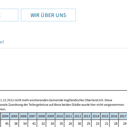
E
WIR ÜBER UNS
en?
 31.12.2012 nicht mehr existierenden Gemeinde Vogtländisches Oberland mit. Diese
gionale Zuordnung der Teilergebnisse auf diese beiden Städte wurde hier nicht vorgenommen.
rein.
2004
2005
2006
2007
2008
2009
2010
2011
2012
2013
2014
2015
2016
2017
45
38
54
41
32
34
35
26
30
25
23
21
28
24