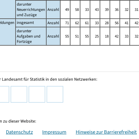
darunter
Neuerrichtungen
Anzahl
49
58
33
43
39
36
32
31
und Zuzüge
ldungen
insgesamt
Anzahl
71
62
61
33
28
56
41
42
darunter
Aufgaben und
Anzahl
55
51
55
25
18
42
33
32
Fortzüge
 Landesamt für Statistik in den sozialen Netzwerken:
 zu dieser Website:
Datenschutz
Impressum
Hinweise zur Barrierefreiheit