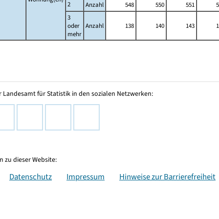
2
Anzahl
548
550
551
5
3
oder
Anzahl
138
140
143
1
mehr
 Landesamt für Statistik in den sozialen Netzwerken:
 zu dieser Website:
Datenschutz
Impressum
Hinweise zur Barrierefreiheit