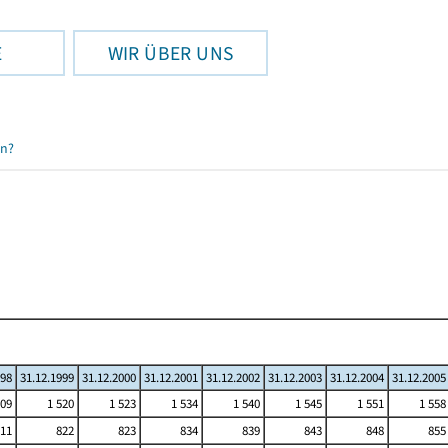
E
WIR ÜBER UNS
en?
998
31.12.1999
31.12.2000
31.12.2001
31.12.2002
31.12.2003
31.12.2004
31.12.2005
509
1 520
1 523
1 534
1 540
1 545
1 551
1 558
11
822
823
834
839
843
848
855