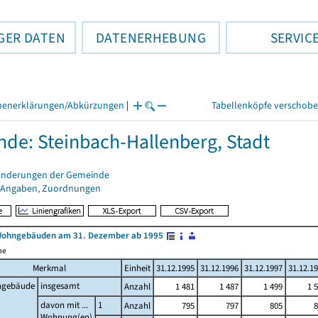
GER DATEN
DATENERHEBUNG
SERVIC
henerklärungen/Abkürzungen
|
Tabellenköpfe verschob
de: Steinbach-Hallenberg, Stadt
änderungen der Gemeinde
 Angaben, Zuordnungen
Wohngebäuden am 31. Dezember ab 1995
me
Merkmal
Einheit
31.12.1995
31.12.1996
31.12.1997
31.12.1
gebäude
insgesamt
Anzahl
1 481
1 487
1 499
1 
davon mit ...
1
Anzahl
795
797
805
8
Wohnung(en)