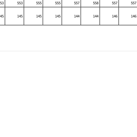
53
553
555
555
557
558
557
557
45
145
145
145
144
144
146
146