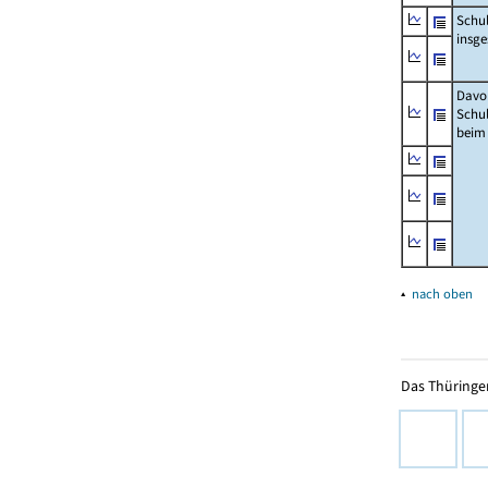
Schu
insg
Davo
Schu
beim
▴
nach oben
Das Thüringer