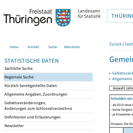
THÜRIN
Zurück
|
Zeic
Home
Kontakt
Suche
Newsletter
Gemein
STATISTISCHE DATEN
Sachliche Suche
▸
Gebietsver
Regionale Suche
▸
Allgemeine
Kürzlich bereitgestellte Daten
Allgemeine Angaben, Zuordnungen
Schulden am
Gebietsveränderungen,
- ab 2010 neue 
Änderungen zum Schlüsselverzeichnis
- keine Verglei
- je Einwohner 
Definitionen und Erläuterungen
Hinweis: Die St
Newsletter