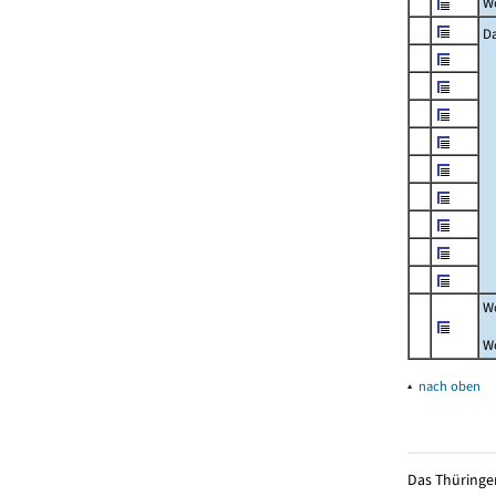
W
Da
W
W
▴
nach oben
Das Thüringer