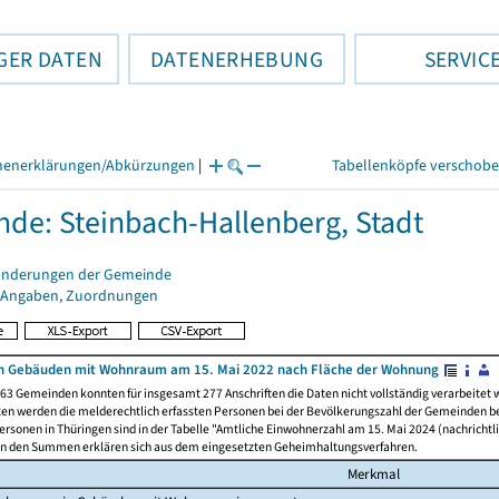
GER DATEN
DATENERHEBUNG
SERVIC
henerklärungen/Abkürzungen
|
Tabellenköpfe verschob
de: Steinbach-Hallenberg, Stadt
änderungen der Gemeinde
 Angaben, Zuordnungen
n Gebäuden mit Wohnraum am 15. Mai 2022 nach Fläche der Wohnung
63 Gemeinden konnten für insgesamt 277 Anschriften die Daten nicht vollständig verarbeitet
ten werden die melderechtlich erfassten Personen bei der Bevölkerungszahl der Gemeinden be
rsonen in Thüringen sind in der Tabelle "Amtliche Einwohnerzahl am 15. Mai 2024 (nachrichtli
n den Summen erklären sich aus dem eingesetzten Geheimhaltungsverfahren.
Merkmal