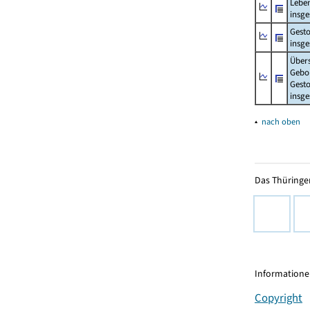
Lebe
insg
Gest
insg
Über
Gebo
Gesto
insg
▴
nach oben
Das Thüringer
Informationen
Copyright