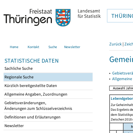
THÜRIN
Zurück
|
Zeic
Home
Kontakt
Suche
Newsletter
Gemein
STATISTISCHE DATEN
Sachliche Suche
▸
Gebietsver
Regionale Suche
▸
Allgemeine
Kürzlich bereitgestellte Daten
Allgemeine Angaben, Zuordnungen
Lebendgebor
Gebietsveränderungen,
Zur Geheimhaltu
Änderungen zum Schlüsselverzeichnis
Das Ergebnis d
dem Statistikp
Definitionen und Erläuterungen
Zwischen 2018 u
Newsletter
M