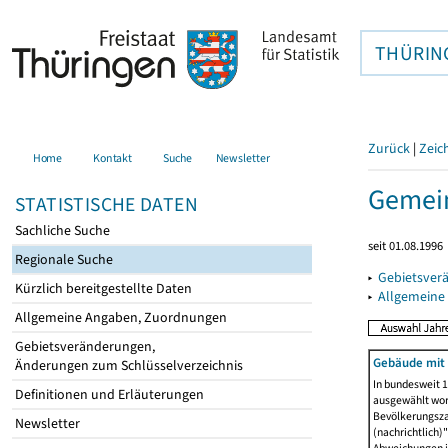
THÜRIN
Zurück
|
Zeic
Home
Kontakt
Suche
Newsletter
Gemein
STATISTISCHE DATEN
Sachliche Suche
seit 01.08.1996
Regionale Suche
▸
Gebietsver
Kürzlich bereitgestellte Daten
▸
Allgemeine
Allgemeine Angaben, Zuordnungen
Gebietsveränderungen,
Gebäude mit
Änderungen zum Schlüsselverzeichnis
In bundesweit 1
Definitionen und Erläuterungen
ausgewählt wor
Bevölkerungszah
Newsletter
(nachrichtlich)"