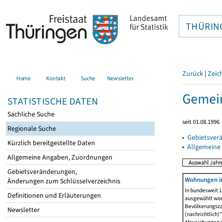
THÜRIN
Zurück
|
Zeic
Home
Kontakt
Suche
Newsletter
Gemein
STATISTISCHE DATEN
Sachliche Suche
seit 01.08.1996
Regionale Suche
▸
Gebietsver
Kürzlich bereitgestellte Daten
▸
Allgemeine
Allgemeine Angaben, Zuordnungen
Gebietsveränderungen,
Wohnungen i
Änderungen zum Schlüsselverzeichnis
In bundesweit 1
Definitionen und Erläuterungen
ausgewählt wor
Bevölkerungszah
Newsletter
(nachrichtlich)"