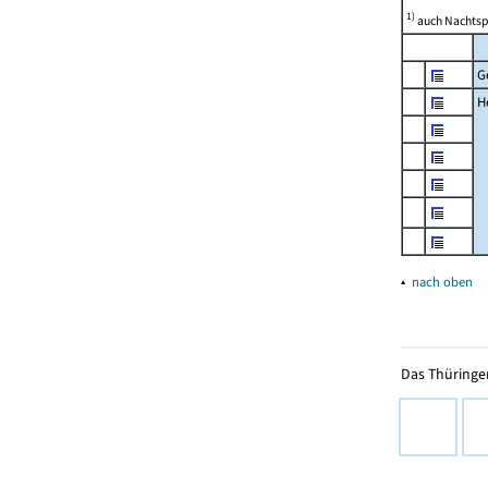
1)
auch Nachtsp
G
H
▴
nach oben
Das Thüringer