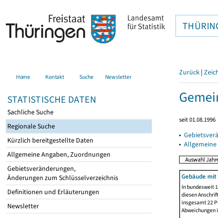
THÜRIN
Zurück
|
Zeic
Home
Kontakt
Suche
Newsletter
Gemein
STATISTISCHE DATEN
Sachliche Suche
seit 01.08.1996
Regionale Suche
▸
Gebietsver
Kürzlich bereitgestellte Daten
▸
Allgemeine
Allgemeine Angaben, Zuordnungen
Gebietsveränderungen,
Gebäude mit
Änderungen zum Schlüsselverzeichnis
In bundesweit 1
Definitionen und Erläuterungen
diesen Anschrif
insgesamt 22 Pe
Newsletter
Abweichungen i