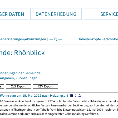
GER DATEN
DATENERHEBUNG
SERVIC
henerklärungen/Abkürzungen
|
Tabellenköpfe verschob
de: Rhönblick
änderungen der Gemeinde
 Angaben, Zuordnungen
 Wohnraum am 15. Mai 2022 nach Heizungsart
63 Gemeinden konnten für insgesamt 277 Anschriften die Daten nicht vollständig verarbeitet
ten werden die melderechtlich erfassten Personen bei der Bevölkerungszahl der Gemeinden be
rsonen in Thüringen sind in der Tabelle "Amtliche Einwohnerzahl am 15. Mai 2024 (nachrichtli
n den Summen erklären sich aus dem eingesetzten Geheimhaltungsverfahren.