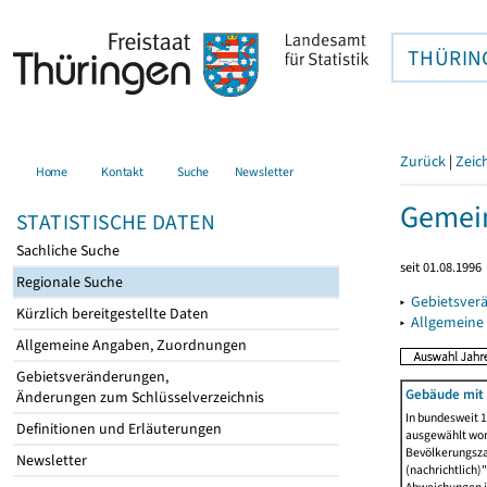
THÜRIN
Zurück
|
Zeic
Home
Kontakt
Suche
Newsletter
Gemein
STATISTISCHE DATEN
Sachliche Suche
seit 01.08.1996
Regionale Suche
▸
Gebietsver
Kürzlich bereitgestellte Daten
▸
Allgemeine
Allgemeine Angaben, Zuordnungen
Gebietsveränderungen,
Gebäude mit
Änderungen zum Schlüsselverzeichnis
In bundesweit 1
Definitionen und Erläuterungen
ausgewählt wor
Bevölkerungszah
Newsletter
(nachrichtlich)"