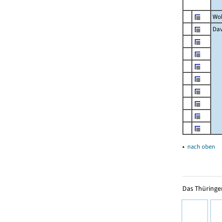
Wo
Dav
▴
nach oben
Das Thüringer