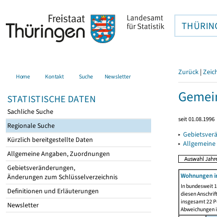
THÜRIN
Zurück
|
Zeic
Home
Kontakt
Suche
Newsletter
Gemein
STATISTISCHE DATEN
Sachliche Suche
seit 01.08.1996
Regionale Suche
▸
Gebietsver
Kürzlich bereitgestellte Daten
▸
Allgemeine
Allgemeine Angaben, Zuordnungen
Gebietsveränderungen,
Wohnungen i
Änderungen zum Schlüsselverzeichnis
In bundesweit 1
Definitionen und Erläuterungen
diesen Anschrif
insgesamt 22 Pe
Newsletter
Abweichungen i