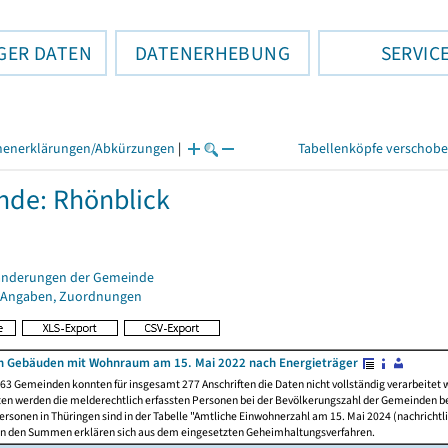
GER DATEN
DATENERHEBUNG
SERVIC
henerklärungen/Abkürzungen
|
Tabellenköpfe verschob
de: Rhönblick
änderungen der Gemeinde
 Angaben, Zuordnungen
n Gebäuden mit Wohnraum am 15. Mai 2022 nach Energieträger
63 Gemeinden konnten für insgesamt 277 Anschriften die Daten nicht vollständig verarbeitet
ten werden die melderechtlich erfassten Personen bei der Bevölkerungszahl der Gemeinden be
rsonen in Thüringen sind in der Tabelle "Amtliche Einwohnerzahl am 15. Mai 2024 (nachrichtli
n den Summen erklären sich aus dem eingesetzten Geheimhaltungsverfahren.