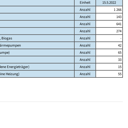
Einheit
15.5.2022
Anzahl
1 266
Anzahl
143
Anzahl
641
Anzahl
274
, Biogas
Anzahl
-
 Wärmepumpen
Anzahl
42
pumpe)
Anzahl
65
Anzahl
33
ene Energieträger)
Anzahl
15
eine Heizung)
Anzahl
55