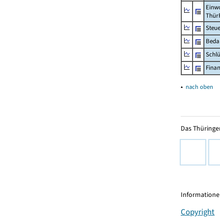
Einwo
Thür
Steu
Beda
Schl
Fina
▴
nach oben
Das Thüringer
Informationen
Copyright