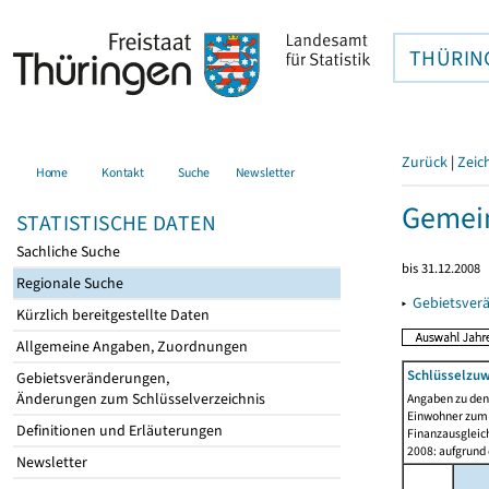
THÜRIN
Zurück
|
Zeic
Home
Kontakt
Suche
Newsletter
Gemei
STATISTISCHE DATEN
Sachliche Suche
bis 31.12.2008
Regionale Suche
▸
Gebietsver
Kürzlich bereitgestellte Daten
Allgemeine Angaben, Zuordnungen
Schlüsselzu
Gebietsveränderungen,
Änderungen zum Schlüsselverzeichnis
Angaben zu de
Einwohner zum 
Definitionen und Erläuterungen
Finanzausgleich
2008: aufgrund
Newsletter