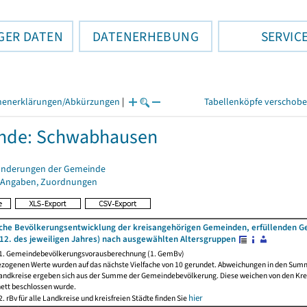
GER DATEN
DATENERHEBUNG
SERVIC
henerklärungen/Abkürzungen
|
Tabellenköpfe verschob
nde: Schwabhausen
änderungen der Gemeinde
 Angaben, Zuordnungen
iche Bevölkerungsentwicklung der kreisangehörigen Gemeinden, erfüllenden 
12. des jeweiligen Jahres) nach ausgewählten Altersgruppen
 1. Gemeindebevölkerungsvorausberechnung (1. GemBv)
ezogenen Werte wurden auf das nächste Vielfache von 10 gerundet. Abweichungen in den Sum
andkreise ergeben sich aus der Summe der Gemeindebevölkerung. Diese weichen von den Kreis
nett beschlossen wurde.
hier
. rBv für alle Landkreise und kreisfreien Städte finden Sie