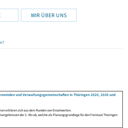
E
WIR ÜBER UNS
en?
Gemeinden und Verwaltungsgemeinschaften in Thüringen 2020, 2030 und
men erklären sich aus dem Runden von Einzelwerten.
ergebnissen der 2. rBv ab, welche als Planungsgrundlage für den Freistaat Thüringen