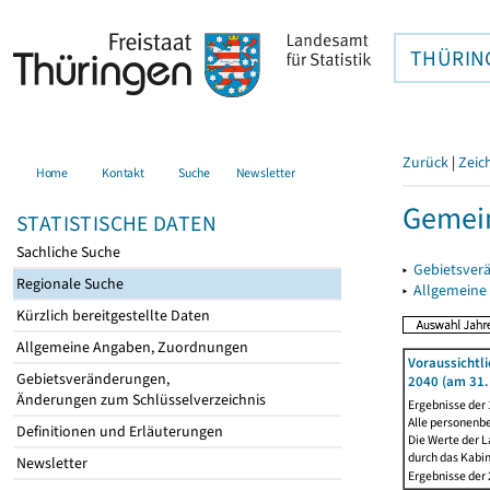
THÜRIN
Zurück
|
Zeic
Home
Kontakt
Suche
Newsletter
Gemei
STATISTISCHE DATEN
Sachliche Suche
▸
Gebietsver
Regionale Suche
▸
Allgemeine
Kürzlich bereitgestellte Daten
Allgemeine Angaben, Zuordnungen
Voraussichtl
Gebietsveränderungen,
2040 (am 31.
Änderungen zum Schlüsselverzeichnis
Ergebnisse der
Alle personenb
Definitionen und Erläuterungen
Die Werte der L
durch das Kabi
Newsletter
Ergebnisse der 2