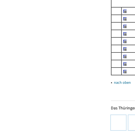
▴
nach oben
Das Thüringer