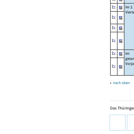
Im 2.
Viert
Im
gesa
Vorj
▴
nach oben
Das Thüringer