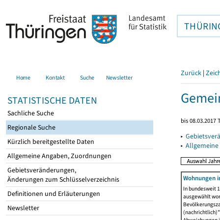
THÜRIN
Zurück
|
Zeic
Home
Kontakt
Suche
Newsletter
Gemein
STATISTISCHE DATEN
Sachliche Suche
bis 08.03.2017 
Regionale Suche
▸
Gebietsver
Kürzlich bereitgestellte Daten
▸
Allgemeine
Allgemeine Angaben, Zuordnungen
Gebietsveränderungen,
Wohnungen i
Änderungen zum Schlüsselverzeichnis
In bundesweit 1
Definitionen und Erläuterungen
ausgewählt wor
Bevölkerungszah
Newsletter
(nachrichtlich)"