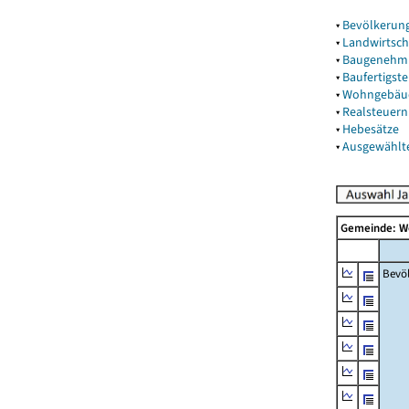
▾
Bevölkerun
▾
Landwirtsch
▾
Baugenehm
▾
Baufertigst
▾
Wohngebäu
▾
Realsteuern
▾
Hebesätze
▾
Ausgewählt
Gemeinde: 
Bevö