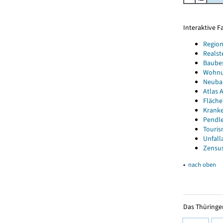
Interaktive 
Region
Realst
Baube
Wohnun
Neubau
Atlas A
Fläche
Kranke
Pendle
Touris
Unfall
Zensus
▴
nach oben
Das Thüringer