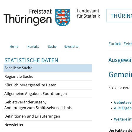
THÜRIN
Zurück
|
Zeic
Home
Kontakt
Suche
Newsletter
Ausgewäh
STATISTISCHE DATEN
Sachliche Suche
Gemei
Regionale Suche
Kürzlich bereitgestellte Daten
bis 30.12.1997
Allgemeine Angaben, Zuordnungen
Gebietsveränderungen,
▸
Gebietsv
Änderungen zum Schlüsselverzeichnis
▸
Alle Erge
Definitionen und Erläuterungen
▸
Weitere i
Newsletter
Die Fakten d