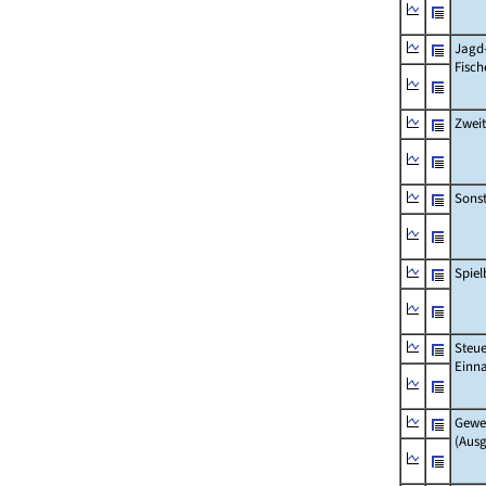
Jagd
Fisch
Zwei
Sonst
Spie
Steue
Einn
Gewe
(Aus