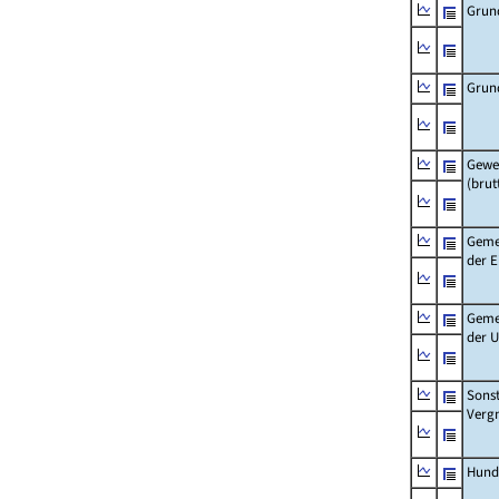
Grun
Grun
Gewe
(brut
Geme
der 
Geme
der 
Sonst
Verg
Hund