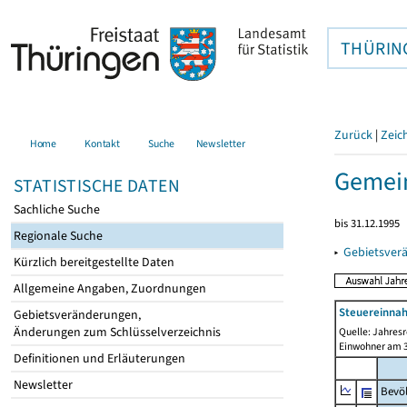
THÜRIN
Zurück
|
Zeic
Home
Kontakt
Suche
Newsletter
Gemein
STATISTISCHE DATEN
Sachliche Suche
bis 31.12.1995
Regionale Suche
▸
Gebietsver
Kürzlich bereitgestellte Daten
Allgemeine Angaben, Zuordnungen
Steuereinnah
Gebietsveränderungen,
Änderungen zum Schlüsselverzeichnis
Quelle: Jahresr
Einwohner am 3
Definitionen und Erläuterungen
Newsletter
Bevö