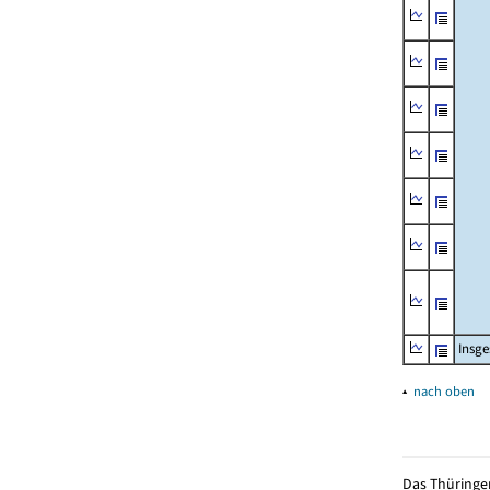
Insg
▴
nach oben
Das Thüringer