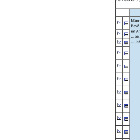
der Bevölkerung
Männ
Bevö
im Al
... bi
... J