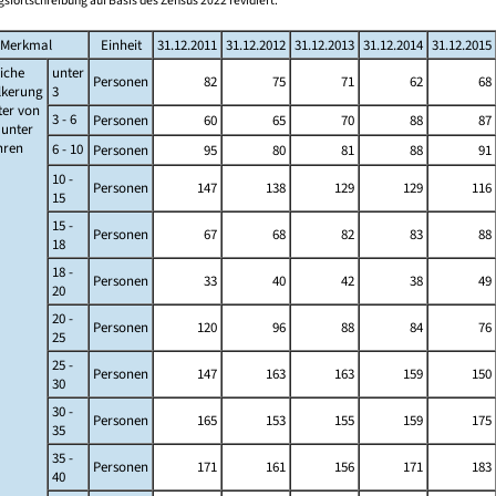
sfortschreibung auf Basis des Zensus 2022 revidiert.
Merkmal
Einheit
31.12.2011
31.12.2012
31.12.2013
31.12.2014
31.12.2015
iche
unter
Personen
82
75
71
62
68
lkerung
3
ter von
3 - 6
Personen
60
65
70
88
87
s unter
ahren
6 - 10
Personen
95
80
81
88
91
10 -
Personen
147
138
129
129
116
15
15 -
Personen
67
68
82
83
88
18
18 -
Personen
33
40
42
38
49
20
20 -
Personen
120
96
88
84
76
25
25 -
Personen
147
163
163
159
150
30
30 -
Personen
165
153
155
159
175
35
35 -
Personen
171
161
156
171
183
40