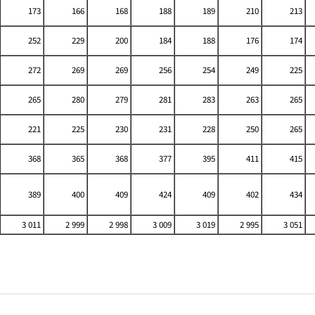
173
166
168
188
189
210
213
252
229
200
184
188
176
174
272
269
269
256
254
249
225
265
280
279
281
283
263
265
221
225
230
231
228
250
265
368
365
368
377
395
411
415
389
400
409
424
409
402
434
3 011
2 999
2 998
3 009
3 019
2 995
3 051