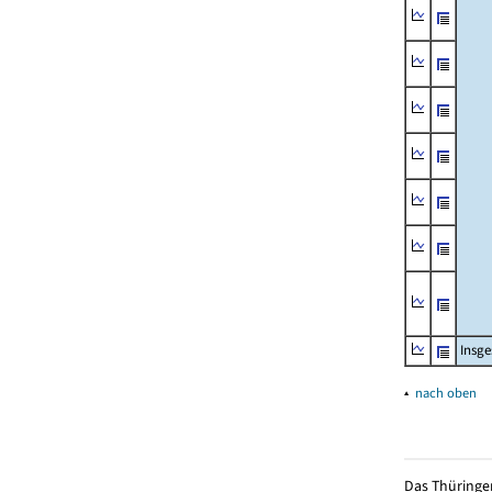
Insg
▴
nach oben
Das Thüringer