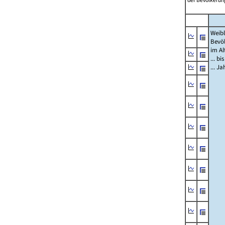
der Bevölkerung
Weibl
Bevö
im Al
... bi
... J