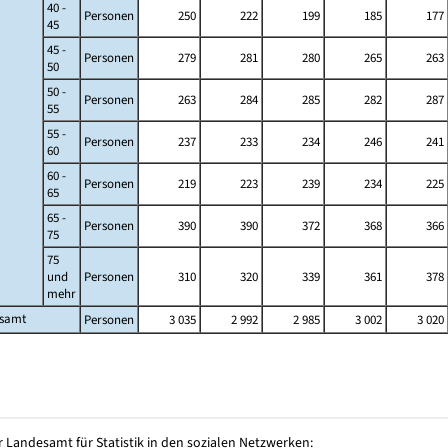
40 -
Personen
250
222
199
185
177
45
45 -
Personen
279
281
280
265
263
50
50 -
Personen
263
284
285
282
287
55
55 -
Personen
237
233
234
246
241
60
60 -
Personen
219
223
239
234
225
65
65 -
Personen
390
390
372
368
366
75
75
und
Personen
310
320
339
361
378
mehr
esamt
Personen
3 035
2 992
2 985
3 002
3 020
 Landesamt für Statistik in den sozialen Netzwerken: