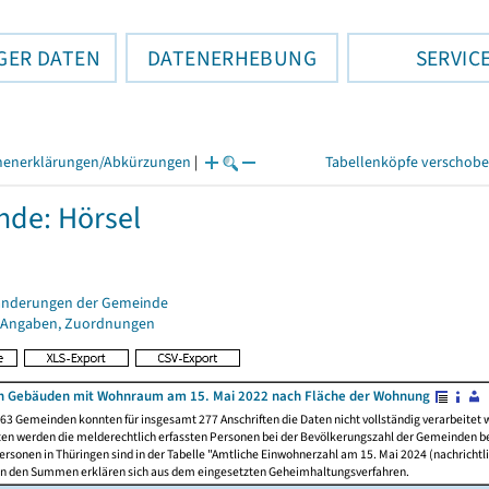
GER DATEN
DATENERHEBUNG
SERVIC
henerklärungen/Abkürzungen
|
Tabellenköpfe verschob
de: Hörsel
änderungen der Gemeinde
 Angaben, Zuordnungen
n Gebäuden mit Wohnraum am 15. Mai 2022 nach Fläche der Wohnung
63 Gemeinden konnten für insgesamt 277 Anschriften die Daten nicht vollständig verarbeitet
ten werden die melderechtlich erfassten Personen bei der Bevölkerungszahl der Gemeinden be
rsonen in Thüringen sind in der Tabelle "Amtliche Einwohnerzahl am 15. Mai 2024 (nachrichtli
n den Summen erklären sich aus dem eingesetzten Geheimhaltungsverfahren.