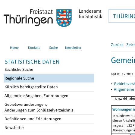
THÜRIN
Zurück
|
Zeic
Home
Kontakt
Suche
Newsletter
Gemein
STATISTISCHE DATEN
Sachliche Suche
seit 01.12.2011
Regionale Suche
▸
Gebietsver
Kürzlich bereitgestellte Daten
▸
Allgemeine
Allgemeine Angaben, Zuordnungen
Gebietsveränderungen,
Wohnungen i
Änderungen zum Schlüsselverzeichnis
In bundesweit 1
Definitionen und Erläuterungen
diesen Anschrif
insgesamt 22 Pe
Newsletter
Abweichungen i