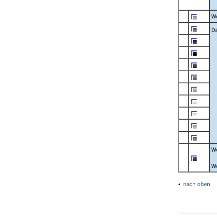
W
Da
W
W
▴
nach oben