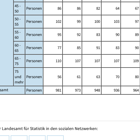
45 -
Personen
86
86
82
64
67
50
50 -
Personen
102
99
100
103
97
55
55 -
Personen
95
92
83
90
89
60
60 -
Personen
77
85
91
83
90
65
65 -
Personen
110
107
107
107
109
75
75
und
Personen
56
61
63
70
80
mehr
esamt
Personen
981
973
948
936
964
 Landesamt für Statistik in den sozialen Netzwerken: