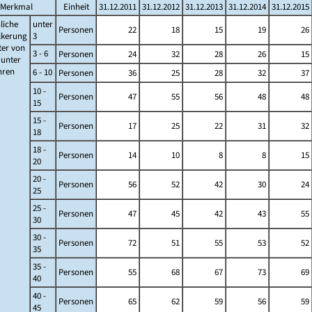
Merkmal
Einheit
31.12.2011
31.12.2012
31.12.2013
31.12.2014
31.12.2015
liche
unter
Personen
22
18
15
19
26
lkerung
3
ter von
3 - 6
Personen
24
32
28
26
15
s unter
ahren
6 - 10
Personen
36
25
28
32
37
10 -
Personen
47
55
56
48
48
15
15 -
Personen
17
25
22
31
32
18
18 -
Personen
14
10
8
8
15
20
20 -
Personen
56
52
42
30
24
25
25 -
Personen
47
45
42
43
55
30
30 -
Personen
72
51
55
53
52
35
35 -
Personen
55
68
67
73
69
40
40 -
Personen
65
62
59
56
59
45