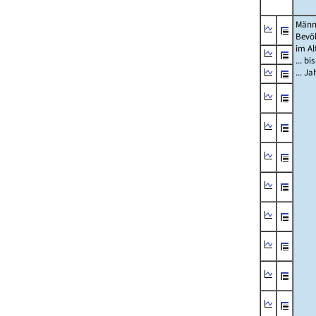
Männ
Bevö
im Al
... bi
... J