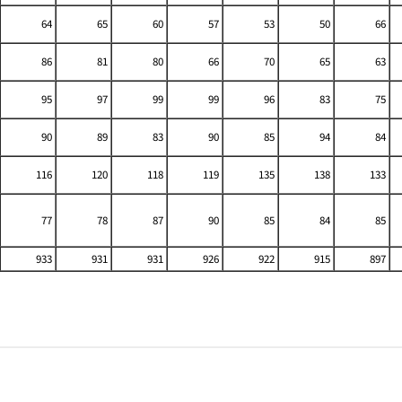
64
65
60
57
53
50
66
86
81
80
66
70
65
63
95
97
99
99
96
83
75
90
89
83
90
85
94
84
116
120
118
119
135
138
133
77
78
87
90
85
84
85
933
931
931
926
922
915
897