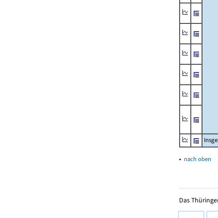
Insg
▴
nach oben
Das Thüringer