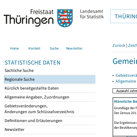
THÜRIN
Zurück
|
Zeic
Home
Kontakt
Suche
Newsletter
Gemein
STATISTISCHE DATEN
Sachliche Suche
▸
Gebietsver
Regionale Suche
▸
Allgemeine
Kürzlich bereitgestellte Daten
Allgemeine Angaben, Zuordnungen
Männliche Be
Gebietsveränderungen,
Grundlage der F
Änderungen zum Schlüsselverzeichnis
Der Zensus 2011
Definitionen und Erläuterungen
Die Ergebnisse
der Bevölkerung
Newsletter