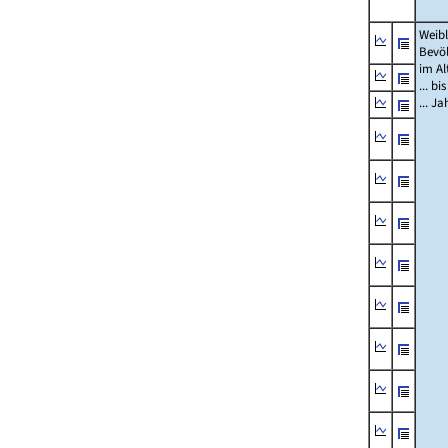
Weibl
Bevö
im Al
... bi
... J