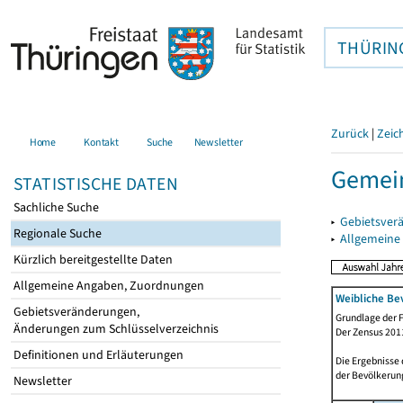
THÜRIN
Zurück
|
Zeic
Home
Kontakt
Suche
Newsletter
Gemein
STATISTISCHE DATEN
Sachliche Suche
▸
Gebietsver
Regionale Suche
▸
Allgemeine
Kürzlich bereitgestellte Daten
Allgemeine Angaben, Zuordnungen
Weibliche Be
Gebietsveränderungen,
Grundlage der F
Änderungen zum Schlüsselverzeichnis
Der Zensus 2011
Definitionen und Erläuterungen
Die Ergebnisse
der Bevölkerung
Newsletter