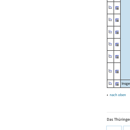
Insg
▴
nach oben
Das Thüringer