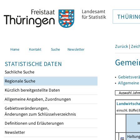
THÜRIN
Zurück
|
Zeic
Home
Kontakt
Suche
Newsletter
Gemein
STATISTISCHE DATEN
Sachliche Suche
▸
Gebietsver
Regionale Suche
▸
Allgemeine
Kürzlich bereitgestellte Daten
Allgemeine Angaben, Zuordnungen
Landwirtscha
Gebietsveränderungen,
einschl. Büffel
Änderungen zum Schlüsselverzeichnis
Definitionen und Erläuterungen
M
Newsletter
Haltun