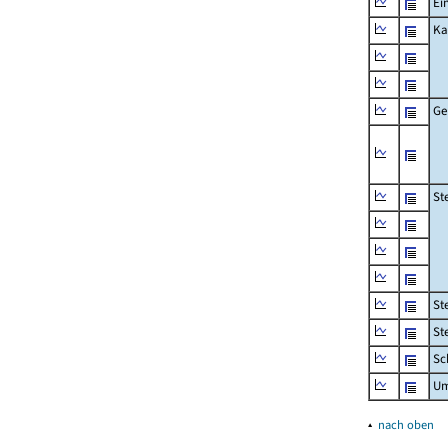
Ei
Ka
Ge
St
St
St
Sc
Um
▴
nach oben