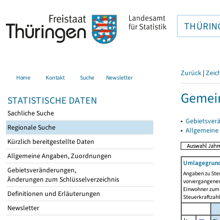
THÜRIN
Zurück
|
Zeic
Home
Kontakt
Suche
Newsletter
Gemein
STATISTISCHE DATEN
Sachliche Suche
▸
Gebietsver
Regionale Suche
▸
Allgemeine
Kürzlich bereitgestellte Daten
Allgemeine Angaben, Zuordnungen
Umlagegrund
Gebietsveränderungen,
Angaben zu Ste
Änderungen zum Schlüsselverzeichnis
vorvergangenen 
Einwohner zum 
Definitionen und Erläuterungen
Steuerkraftzah
Newsletter