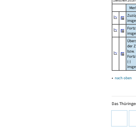
Zwischen 2018 
Mer
Zuzü
insg
Fort
insg
Über
der Z
bzw.
Fort
(-)
insg
▴
nach oben
Das Thüringer