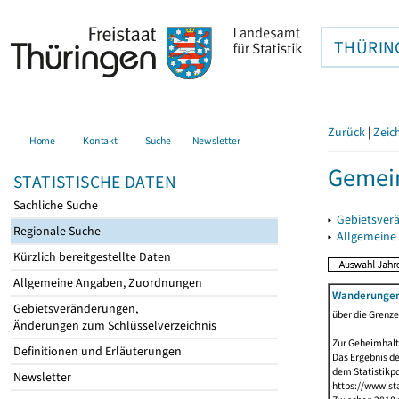
THÜRIN
Zurück
|
Zeic
Home
Kontakt
Suche
Newsletter
Gemein
STATISTISCHE DATEN
Sachliche Suche
▸
Gebietsver
Regionale Suche
▸
Allgemeine
Kürzlich bereitgestellte Daten
Allgemeine Angaben, Zuordnungen
Wanderunge
Gebietsveränderungen,
über die Grenz
Änderungen zum Schlüsselverzeichnis
Zur Geheimhalt
Definitionen und Erläuterungen
Das Ergebnis d
dem Statistikp
Newsletter
https://www.sta