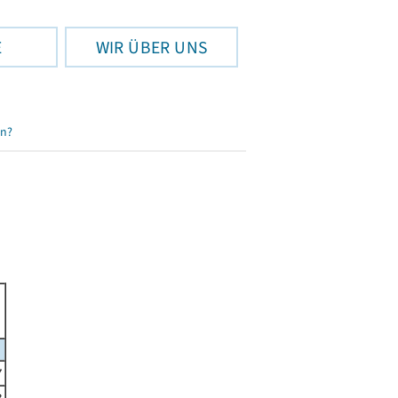
E
WIR ÜBER UNS
en?
7
3