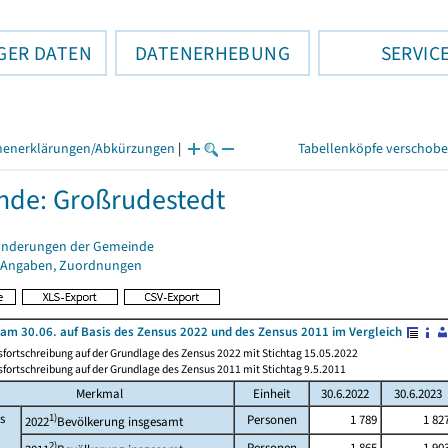
GER DATEN
DATENERHEBUNG
SERVIC
henerklärungen/Abkürzungen
|
Tabellenköpfe verschob
de: Großrudestedt
änderungen der Gemeinde
 Angaben, Zuordnungen
am 30.06. auf Basis des Zensus 2022 und des Zensus 2011 im Vergleich
fortschreibung auf der Grundlage des Zensus 2022 mit Stichtag 15.05.2022
fortschreibung auf der Grundlage des Zensus 2011 mit Stichtag 9.5.2011
Merkmal
Einheit
30.6.2022
30.6.2023
s
1)
Personen
1 789
1 82
2022
Bevölkerung insgesamt
2)
Personen
1 865
1 90