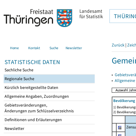
THÜRIN
Zurück
|
Zeic
Home
Kontakt
Suche
Newsletter
Gemein
STATISTISCHE DATEN
Sachliche Suche
▸
Gebietsver
Regionale Suche
▸
Allgemeine
Kürzlich bereitgestellte Daten
Allgemeine Angaben, Zuordnungen
Bevölkerung 
Gebietsveränderungen,
1) Bevölkerungs
Änderungen zum Schlüsselverzeichnis
2) Bevölkerungs
Definitionen und Erläuterungen
Zensu
Newsletter