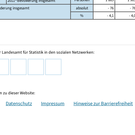
2011
Bevölkerung insgesamt
derung insgesamt
absolut
- 76
- 7
%
- 4,1
- 4,
 Landesamt für Statistik in den sozialen Netzwerken:
 zu dieser Website:
Datenschutz
Impressum
Hinweise zur Barrierefreiheit