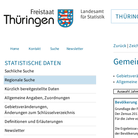
THÜRIN
Zurück
|
Zeic
Home
Kontakt
Suche
Newsletter
Gemein
STATISTISCHE DATEN
Sachliche Suche
▸
Gebietsver
Regionale Suche
▸
Allgemeine
Kürzlich bereitgestellte Daten
Allgemeine Angaben, Zuordnungen
Bevölkerung 
Gebietsveränderungen,
Grundlage der F
Änderungen zum Schlüsselverzeichnis
Der Zensus 2011
Für die Jahre v
Definitionen und Erläuterungen
Die Ergebnisse
Newsletter
der Bevölkerung