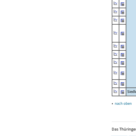
Siedl
▴
nach oben
Das Thüringer