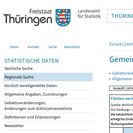
THÜRIN
Zurück
|
Zeic
Home
Kontakt
Suche
Newsletter
Gemein
STATISTISCHE DATEN
Sachliche Suche
▸
Gebietsver
Regionale Suche
▸
Allgemeine
Kürzlich bereitgestellte Daten
Allgemeine Angaben, Zuordnungen
Flächen nach
Gebietsveränderungen,
Quelle: Amtlic
Änderungen zum Schlüsselverzeichnis
Die Siedlungs- 
Die tatsächlic
Definitionen und Erläuterungen
erfolgt bis En
Nutzungsartenä
Newsletter