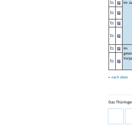
Im Ju
Im
gesa
Vorj
▴
nach oben
Das Thüringer