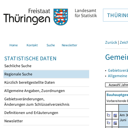
THÜRIN
Zurück
|
Zeic
Home
Kontakt
Suche
Newsletter
Gemein
STATISTISCHE DATEN
Sachliche Suche
▸
Gebietsver
Regionale Suche
▸
Allgemeine
Kürzlich bereitgestellte Daten
Allgemeine Angaben, Zuordnungen
Bauhauptgew
Gebietsveränderungen,
Vorbereitende B
Änderungen zum Schlüsselverzeichnis
Definitionen und Erläuterungen
Am 3
Juni
Newsletter