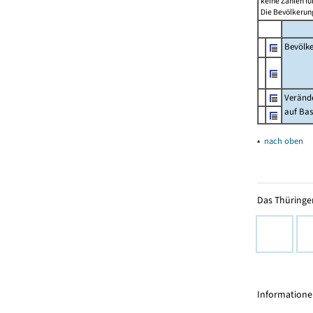
keine Zahlen f
Die Bevölkerung
Bevölk
Verände
auf Bas
▴
nach oben
Das Thüringer
Informationen