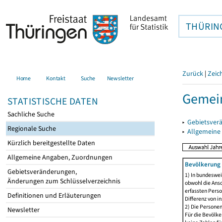
THÜRIN
Zurück
|
Zeic
Home
Kontakt
Suche
Newsletter
Gemein
STATISTISCHE DATEN
Sachliche Suche
▸
Gebietsver
Regionale Suche
▸
Allgemeine
Kürzlich bereitgestellte Daten
Allgemeine Angaben, Zuordnungen
Bevölkerung 
Gebietsveränderungen,
1) In bundeswei
Änderungen zum Schlüsselverzeichnis
obwohl die Ansc
erfassten Perso
Definitionen und Erläuterungen
Differenz von i
2) Die Persone
Newsletter
Für die Bevölke