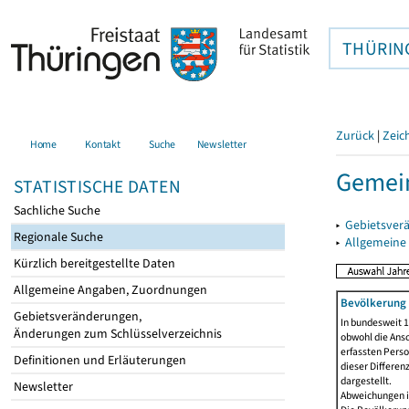
THÜRIN
Zurück
|
Zeic
Home
Kontakt
Suche
Newsletter
Gemein
STATISTISCHE DATEN
Sachliche Suche
▸
Gebietsver
Regionale Suche
▸
Allgemeine
Kürzlich bereitgestellte Daten
Allgemeine Angaben, Zuordnungen
Bevölkerung 
Gebietsveränderungen,
In bundesweit 1
Änderungen zum Schlüsselverzeichnis
obwohl die Ansc
erfassten Pers
Definitionen und Erläuterungen
dieser Differen
dargestellt.
Newsletter
Abweichungen i