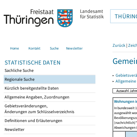
THÜRIN
Zurück
|
Zeic
Home
Kontakt
Suche
Newsletter
Gemein
STATISTISCHE DATEN
Sachliche Suche
▸
Gebietsver
Regionale Suche
▸
Allgemeine
Kürzlich bereitgestellte Daten
Allgemeine Angaben, Zuordnungen
Wohnungen i
Gebietsveränderungen,
In bundesweit 1
Änderungen zum Schlüsselverzeichnis
ausgewählt wor
Bevölkerungszah
Definitionen und Erläuterungen
(nachrichtlich)"
Abweichungen i
Newsletter