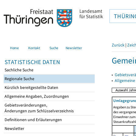
THÜRIN
Zurück
|
Zeic
Home
Kontakt
Suche
Newsletter
Gemein
STATISTISCHE DATEN
Sachliche Suche
▸
Gebietsver
Regionale Suche
▸
Allgemeine
Kürzlich bereitgestellte Daten
Allgemeine Angaben, Zuordnungen
Umlagegrund
Gebietsveränderungen,
Angaben zu Ste
Änderungen zum Schlüsselverzeichnis
des vergangenen
Einwohner zum 
Definitionen und Erläuterungen
Steuerkraftzah
Newsletter