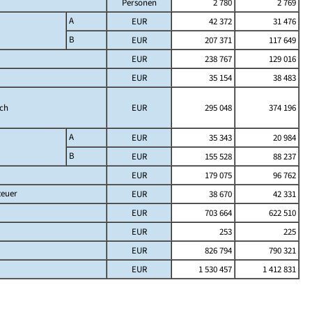
Personen
2 780
2 769
A
EUR
42 372
31 476
B
EUR
207 371
117 649
EUR
238 767
129 016
EUR
35 154
38 483
ich
EUR
295 048
374 196
A
EUR
35 343
20 984
B
EUR
155 528
88 237
EUR
179 075
96 762
teuer
EUR
38 670
42 331
EUR
703 664
622 510
EUR
253
225
EUR
826 794
790 321
EUR
1 530 457
1 412 831