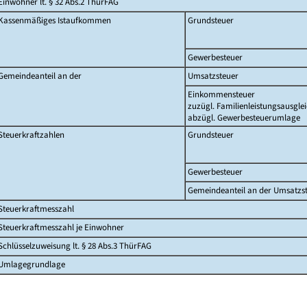
Einwohner lt. § 32 Abs.2 ThürFAG
Kassenmäßiges Istaufkommen
Grundsteuer
Gewerbesteuer
Gemeindeanteil an der
Umsatzsteuer
Einkommensteuer
zuzügl. Familienleistungsausgle
abzügl. Gewerbesteuerumlage
Steuerkraftzahlen
Grundsteuer
Gewerbesteuer
Gemeindeanteil an der Umsatzs
Steuerkraftmesszahl
Steuerkraftmesszahl je Einwohner
Schlüsselzuweisung lt. § 28 Abs.3 ThürFAG
Umlagegrundlage