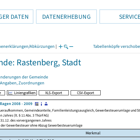
GER DATEN
DATENERHEBUNG
SERVIC
henerklärungen/Abkürzungen
|
Tabellenköpfe verschob
de: Rastenberg, Stadt
änderungen der Gemeinde
 Angaben, Zuordnungen
lagen 2008 - 2009
ueraufkommen, Gemeindeanteile, Familienleistungsausgleich, Gewerbesteuerumlage und Steue
 Jahres (lt. § 11 Abs. 3 ThürFAG)
31.12. des vorvergangenen Jahres
l der Gewerbesteuer ohne Abzug Gewerbesteuerumlage
Merkmal