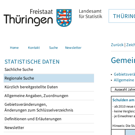
THÜRIN
Zurück
|
Zeic
Home
Kontakt
Suche
Newsletter
Gemein
STATISTISCHE DATEN
Sachliche Suche
▸
Gebietsver
Regionale Suche
▸
Allgemeine
Kürzlich bereitgestellte Daten
Allgemeine Angaben, Zuordnungen
Schulden am
Gebietsveränderungen,
- ab 2010 neue 
Änderungen zum Schlüsselverzeichnis
- keine Verglei
- je Einwohner 
Definitionen und Erläuterungen
Hinweis: Die St
Newsletter