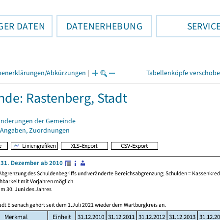
GER DATEN
DATENERHEBUNG
SERVIC
henerklärungen/Abkürzungen
|
Tabellenköpfe verschob
de: Rastenberg, Stadt
änderungen der Gemeinde
 Angaben, Zuordnungen
 31. Dezember ab 2010
Abgrenzung des Schuldenbegriffs und veränderte Bereichsabgrenzung; Schulden = Kassenkredi
chbarkeit mit Vorjahren möglich
am 30. Juni des Jahres
adt Eisenach gehört seit dem 1.Juli 2021 wieder dem Wartburgkreis an.
Merkmal
Einheit
31.12.2010
31.12.2011
31.12.2012
31.12.2013
31.12.2