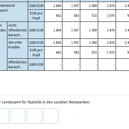
ldenstand
1000 EUR
1 804
1 597
1 389
2 876
2 
esamt
EUR pro
662
583
515
1 075
9
Kopf
n
nicht-
lden
öffentlichen
1000 EUR
1 804
1 597
1 389
2 876
2 
Bereich
darunter
1000 EUR
1 804
1 597
1 389
2 876
2 
Kredite
EUR pro
662
583
515
1 075
9
Kopf
öffentlichen
1000 EUR
-
-
-
-
Bereich
 Landesamt für Statistik in den sozialen Netzwerken: