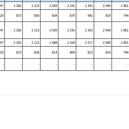
447
2 282
2 123
2 039
2 191
2 341
2 040
1 861
20
873
838
834
879
942
819
744
447
2 282
2 123
2 039
2 191
2 341
2 040
1 861
447
2 282
2 123
1 988
2 164
2 017
2 040
1 861
20
873
838
814
869
812
819
744
-
-
-
-
-
-
-
-