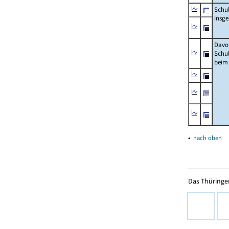
Schu
insg
Davo
Schu
beim
▴
nach oben
Das Thüringer