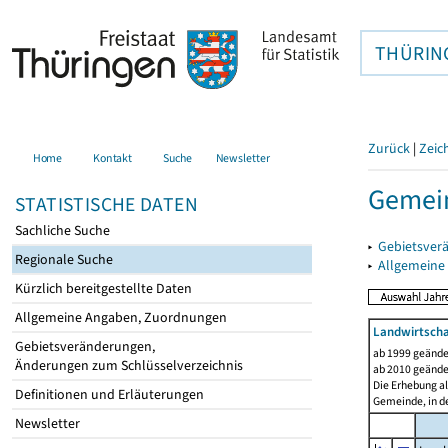
THÜRIN
Zurück
|
Zeic
Home
Kontakt
Suche
Newsletter
Gemei
STATISTISCHE DATEN
Sachliche Suche
▸
Gebietsver
Regionale Suche
▸
Allgemeine
Kürzlich bereitgestellte Daten
Allgemeine Angaben, Zuordnungen
Landwirtscha
Gebietsveränderungen,
ab 1999 geände
Änderungen zum Schlüsselverzeichnis
ab 2010 geände
Die Erhebung al
Definitionen und Erläuterungen
Gemeinde, in de
Newsletter