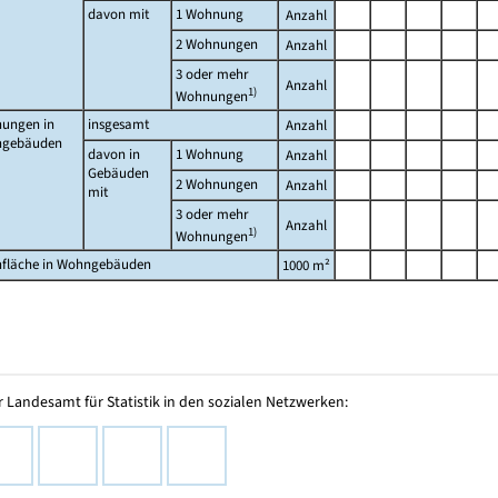
davon mit
1 Wohnung
Anzahl
2 Wohnungen
Anzahl
3 oder mehr
Anzahl
1)
Wohnungen
ungen in
insgesamt
Anzahl
gebäuden
davon in
1 Wohnung
Anzahl
Gebäuden
2 Wohnungen
Anzahl
mit
3 oder mehr
Anzahl
1)
Wohnungen
fläche in Wohngebäuden
1000 m²
 Landesamt für Statistik in den sozialen Netzwerken: