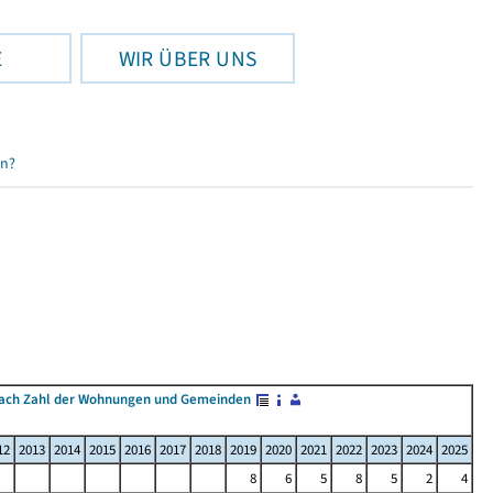
E
WIR ÜBER UNS
en?
ach Zahl der Wohnungen und Gemeinden
12
2013
2014
2015
2016
2017
2018
2019
2020
2021
2022
2023
2024
2025
8
6
5
8
5
2
4