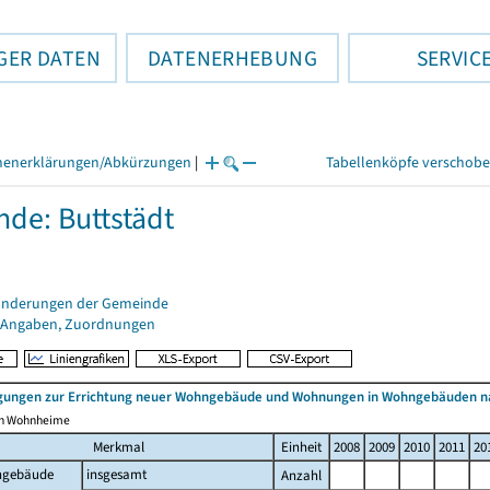
GER DATEN
DATENERHEBUNG
SERVIC
henerklärungen/Abkürzungen
|
Tabellenköpfe verschob
de: Buttstädt
änderungen der Gemeinde
 Angaben, Zuordnungen
ungen zur Errichtung neuer Wohngebäude und Wohnungen in Wohngebäuden n
ich Wohnheime
Merkmal
Einheit
2008
2009
2010
2011
20
gebäude
insgesamt
Anzahl