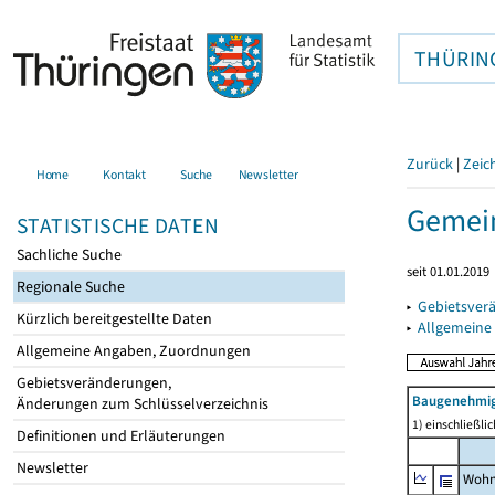
THÜRIN
Zurück
|
Zeic
Home
Kontakt
Suche
Newsletter
Gemein
STATISTISCHE DATEN
Sachliche Suche
seit 01.01.2019
Regionale Suche
▸
Gebietsver
Kürzlich bereitgestellte Daten
▸
Allgemeine
Allgemeine Angaben, Zuordnungen
Gebietsveränderungen,
Baugenehmig
Änderungen zum Schlüsselverzeichnis
1) einschließl
Definitionen und Erläuterungen
Newsletter
Wohn