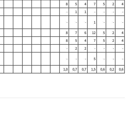
8
5
4
7
5
2
4
-
1
1
-
-
-
-
-
-
-
1
-
-
-
8
7
6
12
5
2
4
8
5
4
7
5
2
4
-
2
2
-
-
-
-
-
-
-
5
-
-
-
1,0
0,7
0,7
1,5
0,6
0,2
0,6