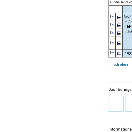
Für die Jahre v
Bevö
im Al
... bi
... J
Insg
▴
nach oben
Das Thüringer
Informationen