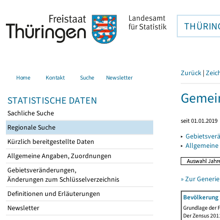
THÜRIN
Zurück
|
Zeic
Home
Kontakt
Suche
Newsletter
Gemein
STATISTISCHE DATEN
Sachliche Suche
seit 01.01.2019
Regionale Suche
▸
Gebietsver
Kürzlich bereitgestellte Daten
▸
Allgemeine
Allgemeine Angaben, Zuordnungen
Gebietsveränderungen,
» Zur Generie
Änderungen zum Schlüsselverzeichnis
Definitionen und Erläuterungen
Bevölkerung 
Newsletter
Grundlage der F
Der Zensus 2011