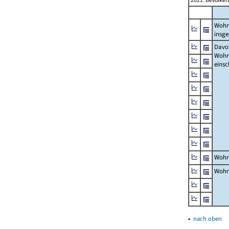
2021: Bevölker
Wohn
insg
Davon
Woh
einsc
Wohn
Wohn
▴
nach oben