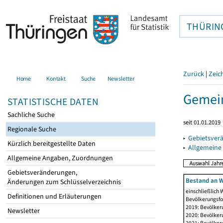
THÜRIN
Zurück
|
Zeic
Home
Kontakt
Suche
Newsletter
Gemein
STATISTISCHE DATEN
Sachliche Suche
seit 01.01.2019
Regionale Suche
▸
Gebietsver
Kürzlich bereitgestellte Daten
▸
Allgemeine
Allgemeine Angaben, Zuordnungen
Gebietsveränderungen,
Bestand an W
Änderungen zum Schlüsselverzeichnis
einschließlich
Definitionen und Erläuterungen
Bevölkerungsfo
2019: Bevölker
Newsletter
2020: Bevölker