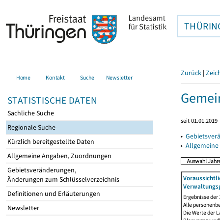
THÜRIN
Zurück
|
Zeic
Home
Kontakt
Suche
Newsletter
Gemein
STATISTISCHE DATEN
Sachliche Suche
seit 01.01.2019
Regionale Suche
▸
Gebietsver
Kürzlich bereitgestellte Daten
▸
Allgemeine
Allgemeine Angaben, Zuordnungen
Gebietsveränderungen,
Voraussichtl
Änderungen zum Schlüsselverzeichnis
Verwaltungsg
Definitionen und Erläuterungen
Ergebnisse der
Alle personenb
Newsletter
Die Werte der 