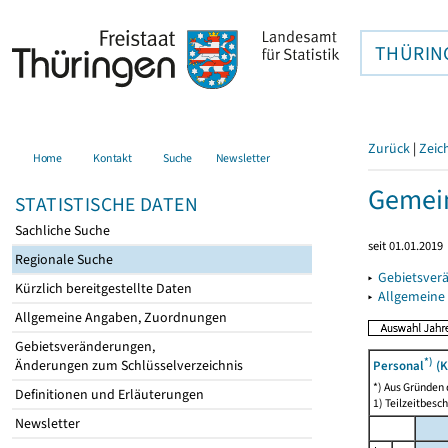
THÜRIN
Zurück
|
Zeic
Home
Kontakt
Suche
Newsletter
Gemein
STATISTISCHE DATEN
Sachliche Suche
seit 01.01.2019
Regionale Suche
▸
Gebietsver
Kürzlich bereitgestellte Daten
▸
Allgemeine
Allgemeine Angaben, Zuordnungen
Gebietsveränderungen,
*)
Änderungen zum Schlüsselverzeichnis
Personal
(K
*) Aus Gründen
Definitionen und Erläuterungen
1) Teilzeitbesch
Newsletter