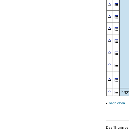
Insg
▴
nach oben
Das Thüringer