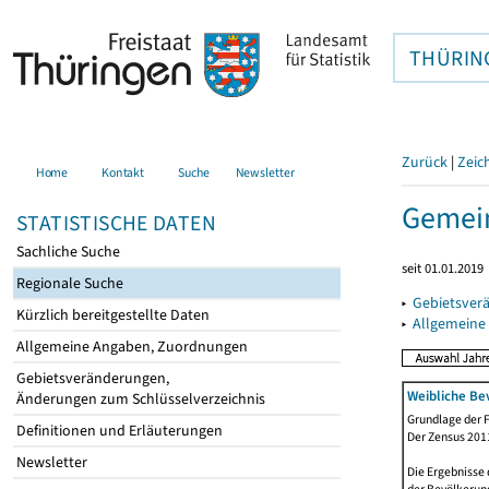
THÜRIN
Zurück
|
Zeic
Home
Kontakt
Suche
Newsletter
Gemein
STATISTISCHE DATEN
Sachliche Suche
seit 01.01.2019
Regionale Suche
▸
Gebietsver
Kürzlich bereitgestellte Daten
▸
Allgemeine
Allgemeine Angaben, Zuordnungen
Gebietsveränderungen,
Weibliche Be
Änderungen zum Schlüsselverzeichnis
Grundlage der F
Definitionen und Erläuterungen
Der Zensus 2011
Newsletter
Die Ergebnisse