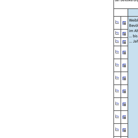
der Bevölkerung
Weibl
Bevö
im Al
... bi
... J