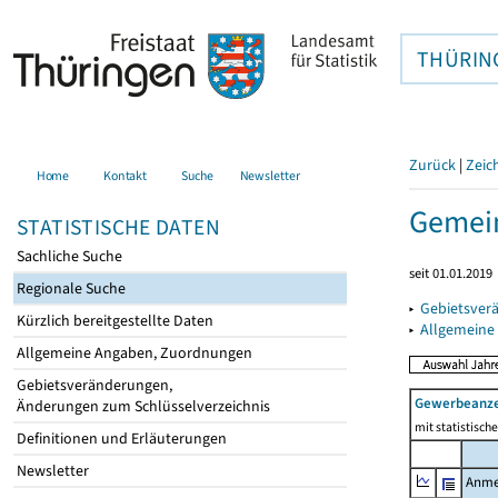
THÜRIN
Zurück
|
Zeic
Home
Kontakt
Suche
Newsletter
Gemein
STATISTISCHE DATEN
Sachliche Suche
seit 01.01.2019
Regionale Suche
▸
Gebietsver
Kürzlich bereitgestellte Daten
▸
Allgemeine
Allgemeine Angaben, Zuordnungen
Gebietsveränderungen,
Gewerbeanz
Änderungen zum Schlüsselverzeichnis
mit statistisc
Definitionen und Erläuterungen
Newsletter
Anme