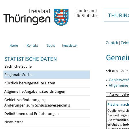
THÜRIN
Zurück
|
Zeic
Home
Kontakt
Suche
Newsletter
Gemein
STATISTISCHE DATEN
Sachliche Suche
seit 01.01.2019
Regionale Suche
▸
Gebietsver
Kürzlich bereitgestellte Daten
▸
Allgemeine
Allgemeine Angaben, Zuordnungen
Gebietsveränderungen,
Flächen nach
Änderungen zum Schlüsselverzeichnis
Quelle: Amtlic
Definitionen und Erläuterungen
Die Siedlungs- 
Die tatsächlic
Newsletter
erfolgt bis En