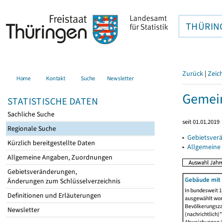
THÜRIN
Zurück
|
Zeic
Home
Kontakt
Suche
Newsletter
Gemein
STATISTISCHE DATEN
Sachliche Suche
seit 01.01.2019
Regionale Suche
▸
Gebietsver
Kürzlich bereitgestellte Daten
▸
Allgemeine
Allgemeine Angaben, Zuordnungen
Gebietsveränderungen,
Gebäude mit
Änderungen zum Schlüsselverzeichnis
In bundesweit 1
Definitionen und Erläuterungen
ausgewählt wor
Bevölkerungszah
Newsletter
(nachrichtlich)"