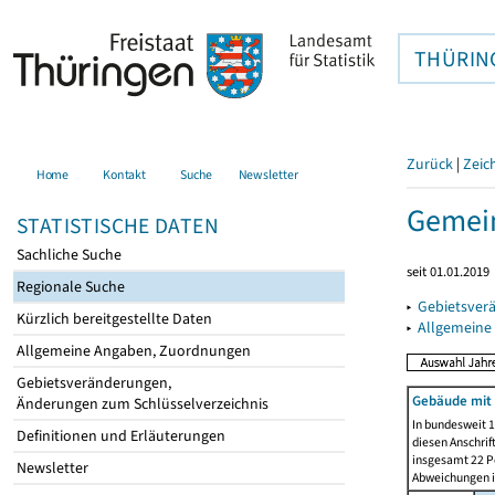
THÜRIN
Zurück
|
Zeic
Home
Kontakt
Suche
Newsletter
Gemein
STATISTISCHE DATEN
Sachliche Suche
seit 01.01.2019
Regionale Suche
▸
Gebietsver
Kürzlich bereitgestellte Daten
▸
Allgemeine
Allgemeine Angaben, Zuordnungen
Gebietsveränderungen,
Gebäude mit
Änderungen zum Schlüsselverzeichnis
In bundesweit 1
Definitionen und Erläuterungen
diesen Anschrif
insgesamt 22 Pe
Newsletter
Abweichungen i