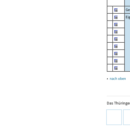
Ge
Ei
▴
nach oben
Das Thüringer