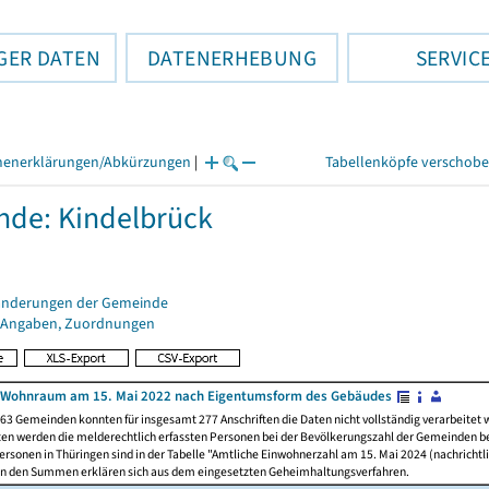
GER DATEN
DATENERHEBUNG
SERVIC
henerklärungen/Abkürzungen
|
Tabellenköpfe verschob
de: Kindelbrück
änderungen der Gemeinde
 Angaben, Zuordnungen
 Wohnraum am 15. Mai 2022 nach Eigentumsform des Gebäudes
63 Gemeinden konnten für insgesamt 277 Anschriften die Daten nicht vollständig verarbeitet
ten werden die melderechtlich erfassten Personen bei der Bevölkerungszahl der Gemeinden be
rsonen in Thüringen sind in der Tabelle "Amtliche Einwohnerzahl am 15. Mai 2024 (nachrichtli
n den Summen erklären sich aus dem eingesetzten Geheimhaltungsverfahren.