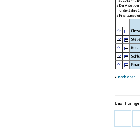
ab 2025 – lt. B
# Der Anteil de
für die Jahre 2
# Finanzausglei
Einw
Steu
Beda
Schl
Fina
▴
nach oben
Das Thüringer