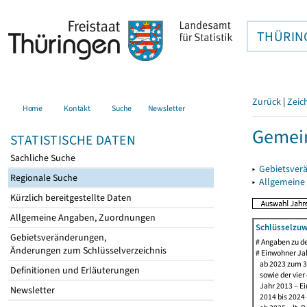
THÜRIN
Zurück
|
Zeic
Home
Kontakt
Suche
Newsletter
Gemei
STATISTISCHE DATEN
Sachliche Suche
▸
Gebietsver
Regionale Suche
▸
Allgemeine
Kürzlich bereitgestellte Daten
Allgemeine Angaben, Zuordnungen
Schlüsselzuw
Gebietsveränderungen,
# Angaben zu 
Änderungen zum Schlüsselverzeichnis
# Einwohner Jah
ab 2023 zum 31
Definitionen und Erläuterungen
sowie der vier d
Jahr 2013 – Ein
Newsletter
2014 bis 2024 –