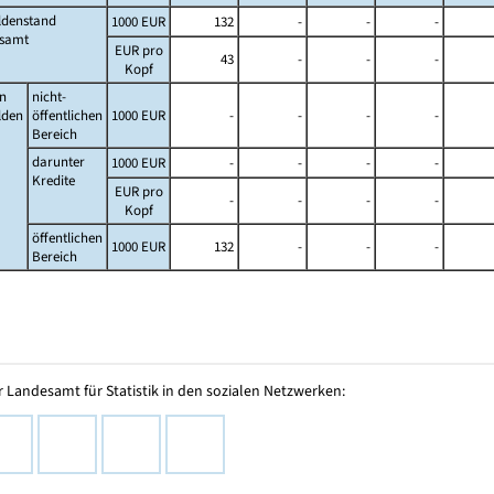
ldenstand
1000 EUR
132
-
-
-
esamt
EUR pro
43
-
-
-
Kopf
n
nicht-
lden
öffentlichen
1000 EUR
-
-
-
-
Bereich
darunter
1000 EUR
-
-
-
-
Kredite
EUR pro
-
-
-
-
Kopf
öffentlichen
1000 EUR
132
-
-
-
Bereich
 Landesamt für Statistik in den sozialen Netzwerken: