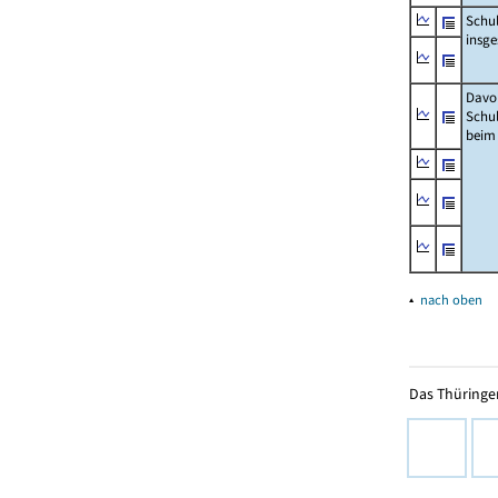
Schu
insg
Davo
Schu
beim
▴
nach oben
Das Thüringer