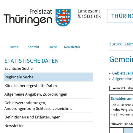
THÜRIN
Zurück
|
Zeic
Home
Kontakt
Suche
Newsletter
Gemei
STATISTISCHE DATEN
Sachliche Suche
▸
Gebietsver
Regionale Suche
▸
Allgemeine
Kürzlich bereitgestellte Daten
Allgemeine Angaben, Zuordnungen
Schulden am
Gebietsveränderungen,
- ab 2010 neue 
Änderungen zum Schlüsselverzeichnis
- keine Verglei
- je Einwohner 
Definitionen und Erläuterungen
Hinweis: Die St
Newsletter