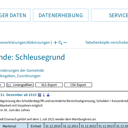
GER DATEN
DATENERHEBUNG
SERVIC
henerklärungen/Abkürzungen
|
Tabellenköpfe verschob
nde: Schleusegrund
änderungen der Gemeinde
 Angaben, Zuordnungen
 31. Dezember ab 2010
Abgrenzung des Schuldenbegriffs und veränderte Bereichsabgrenzung; Schulden = Kassenkredi
chbarkeit mit Vorjahren möglich
am 30. Juni des Jahres
adt Eisenach gehört seit dem 1.Juli 2021 wieder dem Wartburgkreis an.
Merkmal
Einheit
31.12.2010
31.12.2011
31.12.2012
31.12.2013
31.12.2