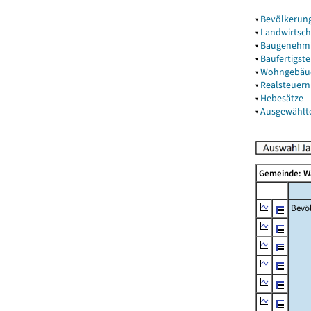
▾
Bevölkerun
▾
Landwirtsch
▾
Baugenehm
▾
Baufertigst
▾
Wohngebäu
▾
Realsteuern
▾
Hebesätze
▾
Ausgewählt
Gemeinde: 
Bevö