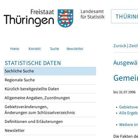
THÜRIN
Zurück
|
Zeic
Home
Kontakt
Suche
Newsletter
Ausgewäh
STATISTISCHE DATEN
Sachliche Suche
Gemei
Regionale Suche
Kürzlich bereitgestellte Daten
bis 31.07.1996
Allgemeine Angaben, Zuordnungen
Gebietsveränderungen,
▸
Gebietsv
Änderungen zum Schlüsselverzeichnis
▸
Alle Erge
Definitionen und Erläuterungen
▸
Weitere i
Newsletter
Die Fakten d