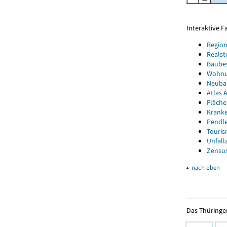
Interaktive 
Region
Realst
Baube
Wohnun
Neubau
Atlas A
Fläche
Kranke
Pendle
Touris
Unfall
Zensus
▴
nach oben
Das Thüringer