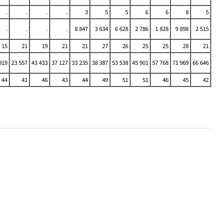
.
.
.
.
3
5
5
6
6
8
5
.
.
.
.
8 847
3 634
6 628
2 786
1 828
9 898
2 515
15
21
19
21
21
27
26
25
25
28
21
919
23 557
43 433
37 127
33 235
38 387
53 538
45 901
57 768
71 969
66 646
44
41
46
43
44
49
51
51
46
45
42