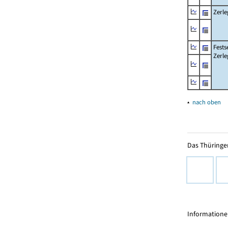
Zerle
Fests
Zerle
▴
nach oben
Das Thüringer
Informationen