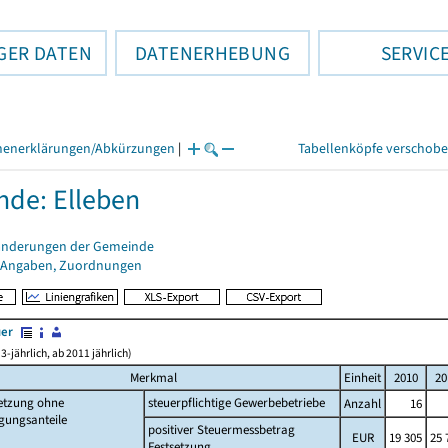
GER DATEN
DATENERHEBUNG
SERVIC
henerklärungen/Abkürzungen
|
Tabellenköpfe verschob
de: Elleben
änderungen der Gemeinde
 Angaben, Zuordnungen
uer
3-jährlich, ab 2011 jährlich)
Merkmal
Einheit
2010
20
setzung ohne
steuerpflichtige Gewerbebetriebe
Anzahl
16
gungsanteile
positiver Steuermessbetrag
EUR
19 305
25 
Festsetzung