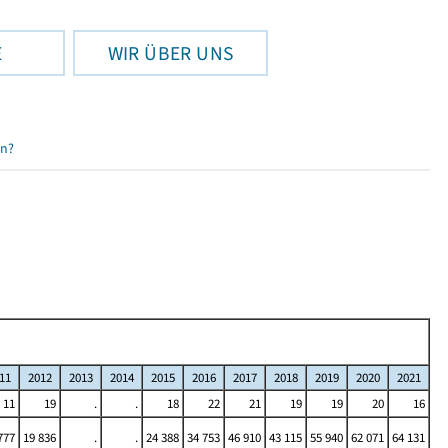
E
WIR ÜBER UNS
en?
11
2012
2013
2014
2015
2016
2017
2018
2019
2020
2021
11
19
.
.
18
22
21
19
19
20
16
777
19 836
.
.
24 388
34 753
46 910
43 115
55 940
62 071
64 131