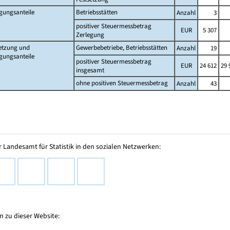
gungsanteile
Betriebsstätten
Anzahl
3
positiver Steuermessbetrag
EUR
5 307
Zerlegung
etzung und
Gewerbebetriebe, Betriebsstätten
Anzahl
19
gungsanteile
positiver Steuermessbetrag
EUR
24 612
29 
insgesamt
ohne positiven Steuermessbetrag
Anzahl
43
 Landesamt für Statistik in den sozialen Netzwerken:
 zu dieser Website: