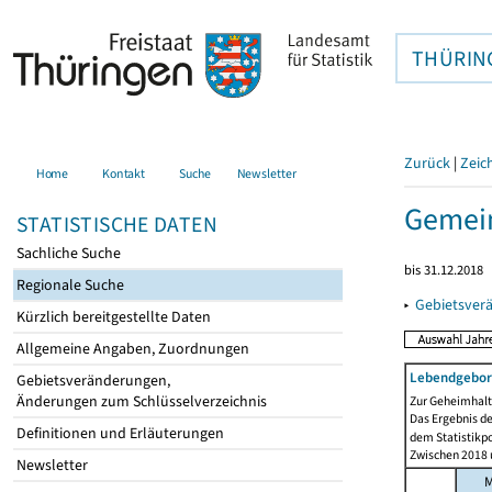
THÜRIN
Zurück
|
Zeic
Home
Kontakt
Suche
Newsletter
Gemein
STATISTISCHE DATEN
Sachliche Suche
bis 31.12.2018
Regionale Suche
▸
Gebietsver
Kürzlich bereitgestellte Daten
Allgemeine Angaben, Zuordnungen
Lebendgebor
Gebietsveränderungen,
Änderungen zum Schlüsselverzeichnis
Zur Geheimhaltu
Das Ergebnis d
Definitionen und Erläuterungen
dem Statistikp
Zwischen 2018 u
Newsletter
M