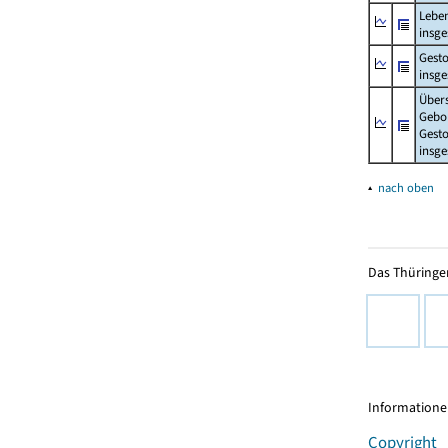
Lebe
insg
Gest
insg
Über
Gebo
Gesto
insg
▴
nach oben
Das Thüringer
Informationen
Copyright